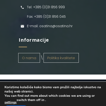
Tel: +385 (0)31 856 999
Fax: +385 (0)31 856 045
E-mail: osatina@osatina.hr
Informacije
O nama
Politika kvalitete
Koristimo kolačiće kako bismo vam pružili najbolje iskustvo na
OSATINA GRUPA d.o.o.
2026
. Configured
našoj web stranici.
You can find out more about which cookies we are using or
by
INFOS Osijek
. Sva prava pridržana.
switch them off in
.
settings