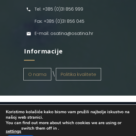
Tel: +385 (0)31 856 999
Fax: +385 (0)31 856 045
E-mail: osatina@osatina.hr
Informacije
O nama
Politika kvalitete
Koristimo kolačiće kako bismo vam pružili najbolje iskustvo na
OSATINA GRUPA d.o.o.
2026
. Configured
našoj web stranici.
You can find out more about which cookies we are using or
by
INFOS Osijek
. Sva prava pridržana.
switch them off in
.
settings