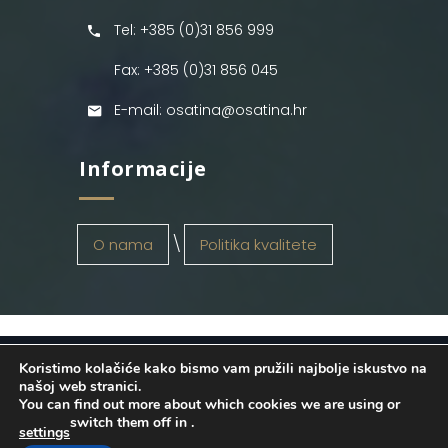
Tel: +385 (0)31 856 999
Fax: +385 (0)31 856 045
E-mail: osatina@osatina.hr
Informacije
O nama
Politika kvalitete
Koristimo kolačiće kako bismo vam pružili najbolje iskustvo na
OSATINA GRUPA d.o.o.
2026
. Configured
našoj web stranici.
You can find out more about which cookies we are using or
by
INFOS Osijek
. Sva prava pridržana.
switch them off in
.
settings