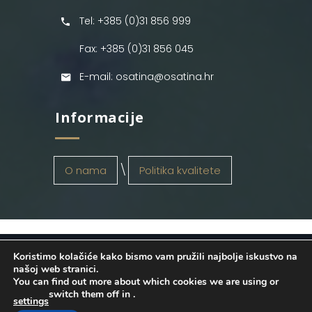
Tel: +385 (0)31 856 999
Fax: +385 (0)31 856 045
E-mail: osatina@osatina.hr
Informacije
O nama
Politika kvalitete
Koristimo kolačiće kako bismo vam pružili najbolje iskustvo na
OSATINA GRUPA d.o.o.
2026
. Configured
našoj web stranici.
You can find out more about which cookies we are using or
by
INFOS Osijek
. Sva prava pridržana.
switch them off in
.
settings