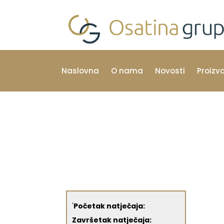
Naslovna
O nama
Novosti
Proizv
'
Početak natječaja:
Završetak natječaja: