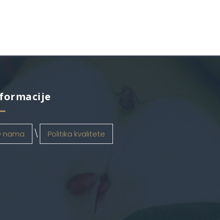
formacije
 nama
Politika kvalitete