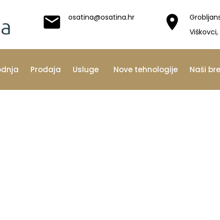
osatina@osatina.hr
Grobljan
Viškovci,
odnja
Prodaja
Usluge
Nove tehnologije
Naši br