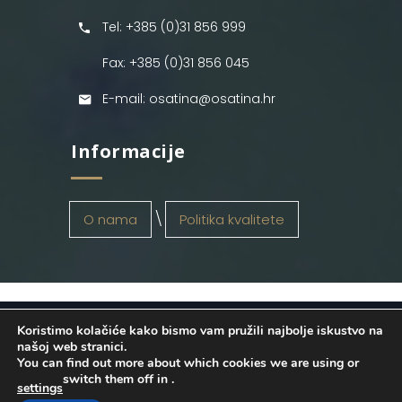
Tel: +385 (0)31 856 999
Fax: +385 (0)31 856 045
E-mail: osatina@osatina.hr
Informacije
O nama
Politika kvalitete
Koristimo kolačiće kako bismo vam pružili najbolje iskustvo na
OSATINA GRUPA d.o.o.
2026
. Configured
našoj web stranici.
You can find out more about which cookies we are using or
by
INFOS Osijek
. Sva prava pridržana.
switch them off in
.
settings