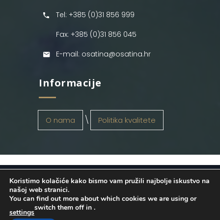
Tel: +385 (0)31 856 999
Fax: +385 (0)31 856 045
E-mail: osatina@osatina.hr
Informacije
O nama
Politika kvalitete
Koristimo kolačiće kako bismo vam pružili najbolje iskustvo na
OSATINA GRUPA d.o.o.
2026
. Configured
našoj web stranici.
You can find out more about which cookies we are using or
by
INFOS Osijek
. Sva prava pridržana.
switch them off in
.
settings