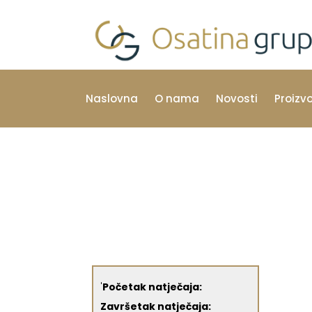
Naslovna
O nama
Novosti
Proizv
'
Početak natječaja:
Završetak natječaja: