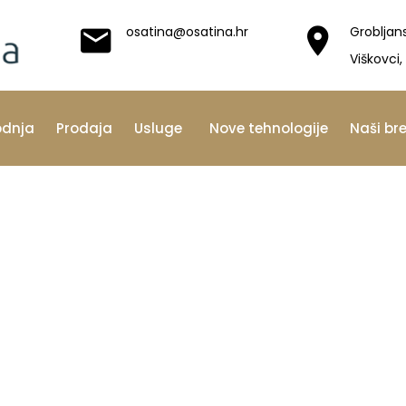
osatina@osatina.hr
Grobljan
Viškovci,
odnja
Prodaja
Usluge
Nove tehnologije
Naši br