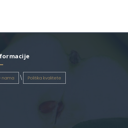
formacije
 nama
Politika kvalitete