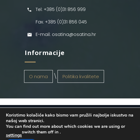
Tel: +385 (0)31 856 999
Fax: +385 (0)31 856 045
E-mail: osatina@osatina.hr
Informacije
O nama
Politika kvalitete
Koristimo kolačiće kako bismo vam pružili najbolje iskustvo na
OSATINA GRUPA d.o.o.
2026
. Configured
našoj web stranici.
You can find out more about which cookies we are using or
by
INFOS Osijek
. Sva prava pridržana.
switch them off in
.
settings