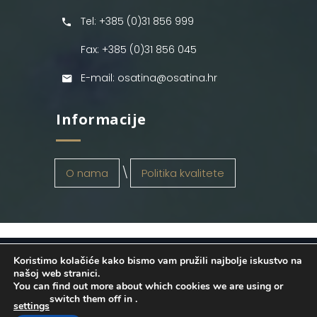
Tel: +385 (0)31 856 999
Fax: +385 (0)31 856 045
E-mail: osatina@osatina.hr
Informacije
O nama
Politika kvalitete
Koristimo kolačiće kako bismo vam pružili najbolje iskustvo na
OSATINA GRUPA d.o.o.
2026
. Configured
našoj web stranici.
You can find out more about which cookies we are using or
by
INFOS Osijek
. Sva prava pridržana.
switch them off in
.
settings