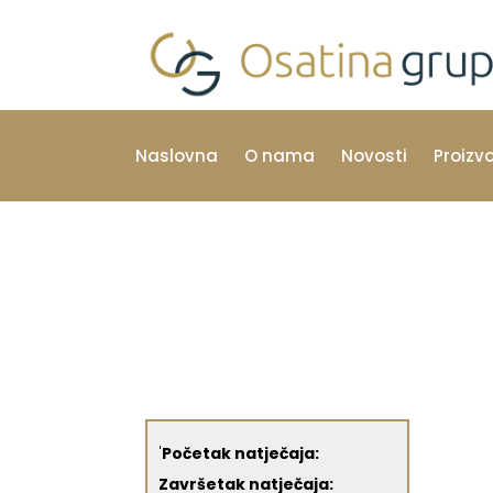
Naslovna
O nama
Novosti
Proizv
'
Početak natječaja:
Završetak natječaja: