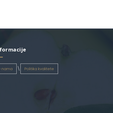
formacije
 nama
Politika kvalitete