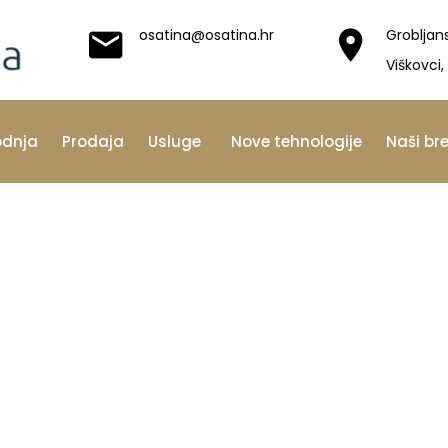
osatina@osatina.hr
Grobljan
Viškovci,
odnja
Prodaja
Usluge
Nove tehnologije
Naši br