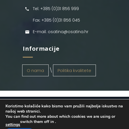
Tel: +385 (0)31 856 999
Fax: +385 (0)31 856 045
E-mail: osatina@osatina.hr
Informacije
O nama
Politika kvalitete
Koristimo kolačiće kako bismo vam pružili najbolje iskustvo na
OSATINA GRUPA d.o.o.
2026
. Configured
našoj web stranici.
You can find out more about which cookies we are using or
by
INFOS Osijek
. Sva prava pridržana.
switch them off in
.
settings