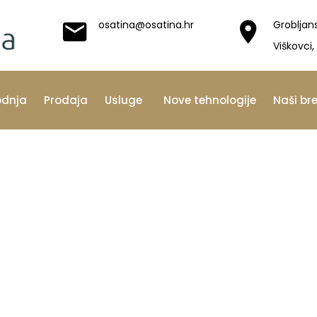
osatina@osatina.hr
Grobljan
Viškovci,
odnja
Prodaja
Usluge
Nove tehnologije
Naši br