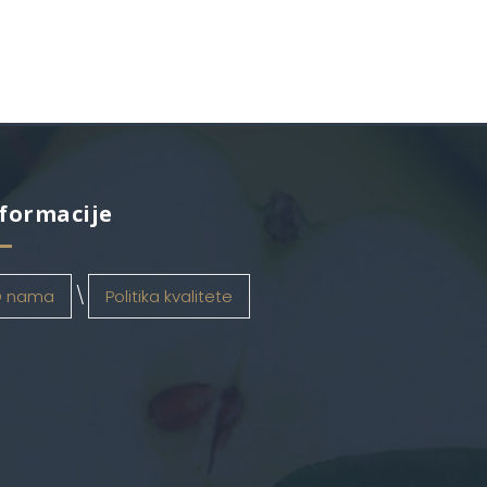
formacije
 nama
Politika kvalitete