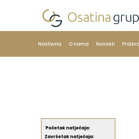
Naslovna
O nama
Novosti
Proizv
'
Početak natječaja:
Završetak natječaja: