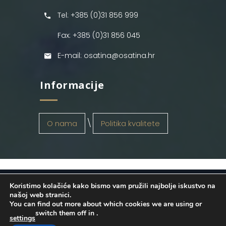
Tel: +385 (0)31 856 999
Fax: +385 (0)31 856 045
E-mail: osatina@osatina.hr
Informacije
O nama
Politika kvalitete
Koristimo kolačiće kako bismo vam pružili najbolje iskustvo na
OSATINA GRUPA d.o.o.
2026
. Configured
našoj web stranici.
You can find out more about which cookies we are using or
by
INFOS Osijek
. Sva prava pridržana.
switch them off in
.
settings