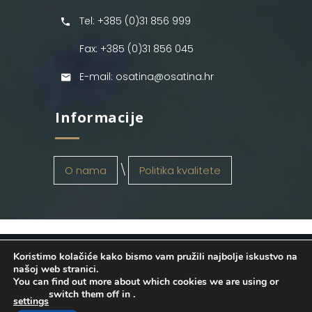
Tel: +385 (0)31 856 999
Fax: +385 (0)31 856 045
E-mail: osatina@osatina.hr
Informacije
O nama
Politika kvalitete
Koristimo kolačiće kako bismo vam pružili najbolje iskustvo na
OSATINA GRUPA d.o.o.
2026
. Configured
našoj web stranici.
You can find out more about which cookies we are using or
by
INFOS Osijek
. Sva prava pridržana.
switch them off in
.
settings