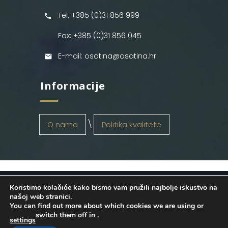
Tel: +385 (0)31 856 999
Fax: +385 (0)31 856 045
E-mail: osatina@osatina.hr
Informacije
O nama
Politika kvalitete
Koristimo kolačiće kako bismo vam pružili najbolje iskustvo na
OSATINA GRUPA d.o.o.
2026
. Configured
našoj web stranici.
You can find out more about which cookies we are using or
by
INFOS Osijek
. Sva prava pridržana.
switch them off in
.
settings