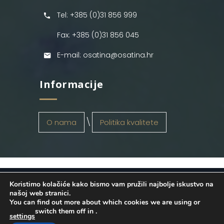
Tel: +385 (0)31 856 999
Fax: +385 (0)31 856 045
E-mail: osatina@osatina.hr
Informacije
O nama
Politika kvalitete
Koristimo kolačiće kako bismo vam pružili najbolje iskustvo na
OSATINA GRUPA d.o.o.
2026
. Configured
našoj web stranici.
You can find out more about which cookies we are using or
by
INFOS Osijek
. Sva prava pridržana.
switch them off in
.
settings