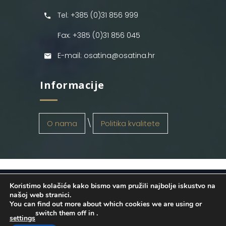
Tel: +385 (0)31 856 999
Fax: +385 (0)31 856 045
E-mail: osatina@osatina.hr
Informacije
O nama
Politika kvalitete
Koristimo kolačiće kako bismo vam pružili najbolje iskustvo na
OSATINA GRUPA d.o.o.
2026
. Configured
našoj web stranici.
You can find out more about which cookies we are using or
by
INFOS Osijek
. Sva prava pridržana.
switch them off in
.
settings