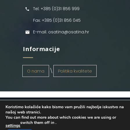
Tel: +385 (0)31 856 999
Fax: +385 (0)31 856 045
E-mail: osatina@osatina.hr
Informacije
O nama
Politika kvalitete
Koristimo kolačiće kako bismo vam pružili najbolje iskustvo na
OSATINA GRUPA d.o.o.
2026
. Configured
našoj web stranici.
You can find out more about which cookies we are using or
by
INFOS Osijek
. Sva prava pridržana.
switch them off in
.
settings