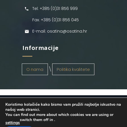
Tel: +385 (0)31 856 999
Fax: +385 (0)31 856 045
E-mail: osatina@osatina.hr
Informacije
O nama
Politika kvalitete
Koristimo kolačiće kako bismo vam pružili najbolje iskustvo na
OSATINA GRUPA d.o.o.
2026
. Configured
našoj web stranici.
You can find out more about which cookies we are using or
by
INFOS Osijek
. Sva prava pridržana.
switch them off in
.
settings