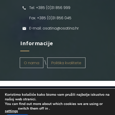
Tel: +385 (0)31 856 999
Fax: +385 (0)31 856 045
E-mail: osatina@osatina.hr
Informacije
O nama
Politika kvalitete
Koristimo kolačiće kako bismo vam pružili najbolje iskustvo na
OSATINA GRUPA d.o.o.
2026
. Configured
našoj web stranici.
You can find out more about which cookies we are using or
by
INFOS Osijek
. Sva prava pridržana.
switch them off in
.
settings