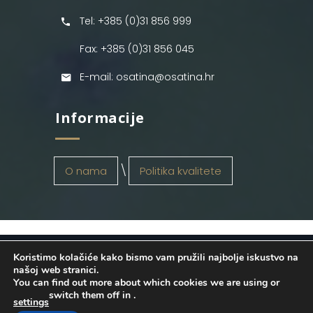
Tel: +385 (0)31 856 999
Fax: +385 (0)31 856 045
E-mail: osatina@osatina.hr
Informacije
O nama
Politika kvalitete
Koristimo kolačiće kako bismo vam pružili najbolje iskustvo na
OSATINA GRUPA d.o.o.
2026
. Configured
našoj web stranici.
You can find out more about which cookies we are using or
by
INFOS Osijek
. Sva prava pridržana.
switch them off in
.
settings