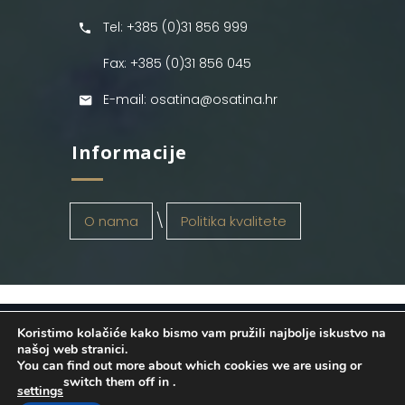
Tel: +385 (0)31 856 999
Fax: +385 (0)31 856 045
E-mail: osatina@osatina.hr
Informacije
O nama
Politika kvalitete
Koristimo kolačiće kako bismo vam pružili najbolje iskustvo na
OSATINA GRUPA d.o.o.
2026
. Configured
našoj web stranici.
You can find out more about which cookies we are using or
by
INFOS Osijek
. Sva prava pridržana.
switch them off in
.
settings