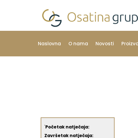
Naslovna
O nama
Novosti
Proizv
'
Početak natječaja:
Završetak natječaja: