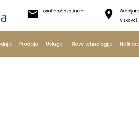
osatina@osatina.hr
Grobljan
Viškovci,
odnja
Prodaja
Usluge
Nove tehnologije
Naši br