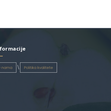
formacije
 nama
Politika kvalitete