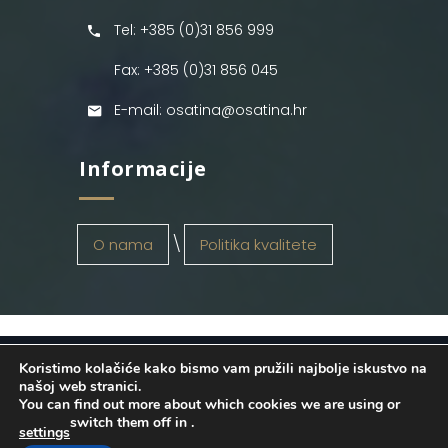
Tel: +385 (0)31 856 999
Fax: +385 (0)31 856 045
E-mail: osatina@osatina.hr
Informacije
O nama
Politika kvalitete
Koristimo kolačiće kako bismo vam pružili najbolje iskustvo na
OSATINA GRUPA d.o.o.
2026
. Configured
našoj web stranici.
You can find out more about which cookies we are using or
by
INFOS Osijek
. Sva prava pridržana.
switch them off in
.
settings