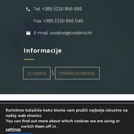
Tel: +385 (0)31 856 999
Fax: +385 (0)31 856 045
E-mail: osatina@osatina.hr
Informacije
O nama
Politika kvalitete
Koristimo kolačiće kako bismo vam pružili najbolje iskustvo na
OSATINA GRUPA d.o.o.
2026
. Configured
našoj web stranici.
You can find out more about which cookies we are using or
by
INFOS Osijek
. Sva prava pridržana.
switch them off in
.
settings