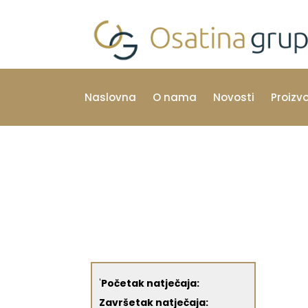
Naslovna
O nama
Novosti
Proizv
'
Početak natječaja:
Završetak natječaja: