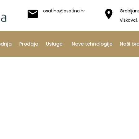
osatina@osatina.hr
Grobljan
Viškovci,
odnja
Prodaja
Usluge
Nove tehnologije
Naši br