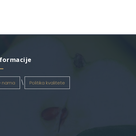
formacije
 nama
Politika kvalitete