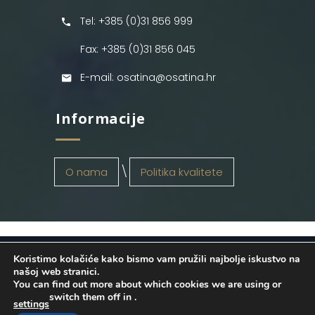
Tel: +385 (0)31 856 999
Fax: +385 (0)31 856 045
E-mail: osatina@osatina.hr
Informacije
O nama
Politika kvalitete
Koristimo kolačiće kako bismo vam pružili najbolje iskustvo na
OSATINA GRUPA d.o.o.
2026
. Configured
našoj web stranici.
You can find out more about which cookies we are using or
by
INFOS Osijek
. Sva prava pridržana.
switch them off in
.
settings