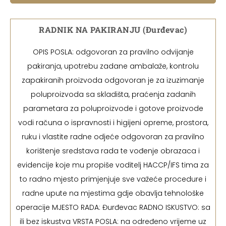
RADNIK NA PAKIRANJU (Đurđevac)
OPIS POSLA: odgovoran za pravilno odvijanje
pakiranja, upotrebu zadane ambalaže, kontrolu
zapakiranih proizvoda odgovoran je za izuzimanje
poluproizvoda sa skladišta, praćenja zadanih
parametara za poluproizvode i gotove proizvode
vodi računa o ispravnosti i higijeni opreme, prostora,
ruku i vlastite radne odjeće odgovoran za pravilno
korištenje sredstava rada te vođenje obrazaca i
evidencije koje mu propiše voditelj HACCP/IFS tima za
to radno mjesto primjenjuje sve važeće procedure i
radne upute na mjestima gdje obavlja tehnološke
operacije MJESTO RADA: Đurđevac RADNO ISKUSTVO: sa
ili bez iskustva VRSTA POSLA: na određeno vrijeme uz