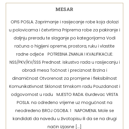
MESAR
OPIS POSLA: Zaprimanje i rasijecanje robe koja dolazi
u polovicama i četvrtima Priprema robe za pakiranje i
daljnju preradu te slaganje po kategorijama Vodi
računa o higijeni opreme, prostora, ruku i vlastite
radne odjeće POTREBNA ZNANJA I KVALIFIKACIJE:
NSS/PKV/KV/SSS Prednost: iskustvo rada u rasijecanju i
obradi mesa Točnost i preciznost Brzina i
dinamičnost Otvorenost za promjene i fleksibilnost
Komunikativnost Sklonost timskom radu Pouzdanost i
odgovornost u radu MJESTO RADA: Đurđevac VRSTA
POSLA: na određeno vrijeme uz mogućnost na
neodređeno BROJ OSOBA: 1 NAPOMENA: Mole se
kandidati da navedu u životopisu ili da se na drugi
način izjasne […]