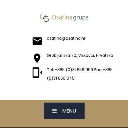
osatina@osatina.hr
Grobljanska 70, Viškovci, Hrvatska
Tel: +385 (0)31 856 999 Fax: +385
(0)31 856 045
MENU