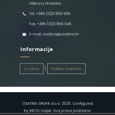
Viškovci, Hrvatska
Tel: +385 (0)31 856 999
Fax: +385 (0)31 856 045
E-mail: osatina@osatina.hr
Informacije
O nama
Politika kvalitete
OSATINA GRUPA d.o.o.
2026
. Configured
by
INFOS Osijek
. Sva prava pridržana.