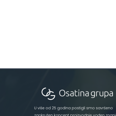
U više od 25 godina postigli smo savršeno
zaokružen koncept proizvodnje vođen znan