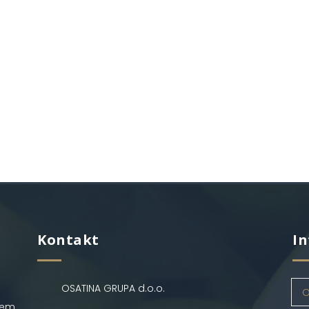
Kontakt
In
OSATINA GRUPA d.o.o.
O
jem