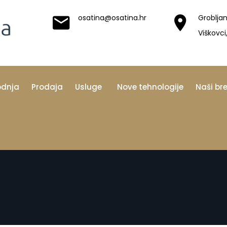
osatina@osatina.hr
Grobljan
Viškovci
odnja
Prodaja
Usluge
Nove tehnologije
Naši br