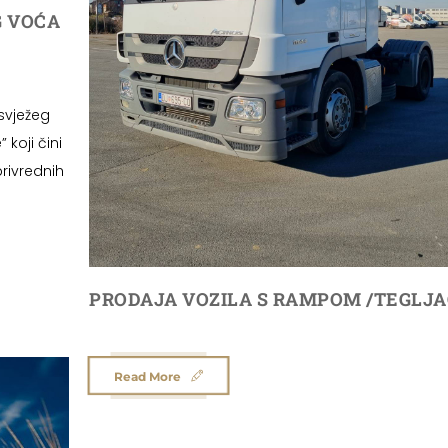
G VOĆA
 svježeg
koji čini
rivrednih
PRODAJA VOZILA S RAMPOM /TEGLJA
Read More