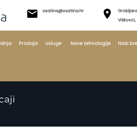
osatina@osatina.hr
Grobljan
Viškovci,
odnja
Prodaja
Usluge
Nove tehnologije
Naši br
caji