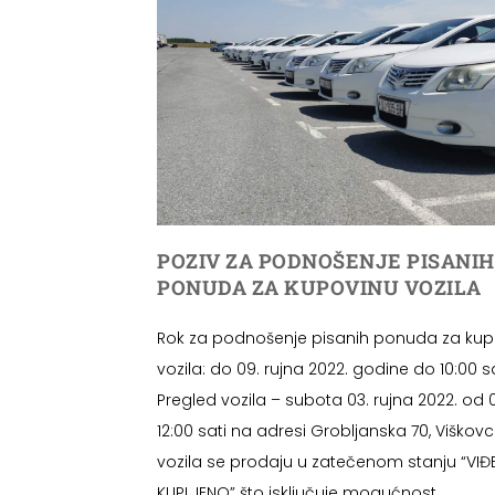
POZIV ZA PODNOŠENJE PISANIH
PONUDA ZA KUPOVINU VOZILA
Rok za podnošenje pisanih ponuda za kup
vozila: do 09. rujna 2022. godine do 10:00 sa
Pregled vozila – subota 03. rujna 2022. od 
12:00 sati na adresi Grobljanska 70, Viškovc
vozila se prodaju u zatečenom stanju “VIĐ
KUPLJENO” što isključuje mogućnost...