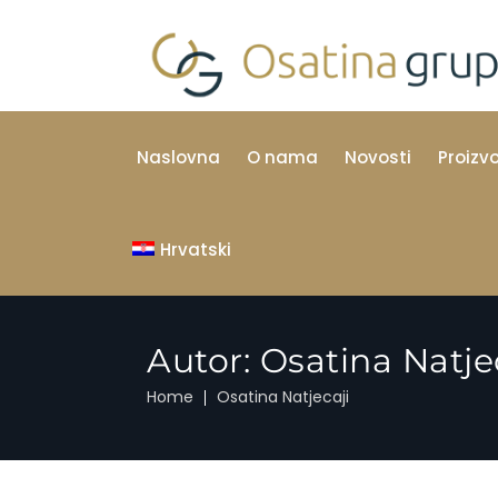
Naslovna
O nama
Novosti
Proizv
Hrvatski
Autor:
Osatina Natje
Home
Osatina Natjecaji