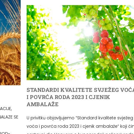
STANDARDI KVALITETE SVJEŽEG VOĆ
I POVRĆA RODA 2023 I CJENIK
AMBALAŽE
ACIJE,
NALAZE SE
U privitku objavljujemo “Standard kvalitete svježeg
voća i povrća roda 2023 i cjenik ambalaže” koji čin
-ROD-