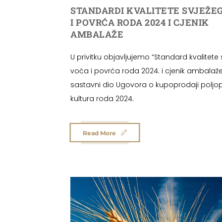
STANDARDI KVALITETE SVJEŽE
I POVRĆA RODA 2024 I CJENIK
AMBALAŽE
U privitku objavljujemo “Standard kvalitete
voća i povrća roda 2024. i cjenik ambalaže” 
sastavni dio Ugovora o kupoprodaji poljop
kultura roda 2024.
Read More