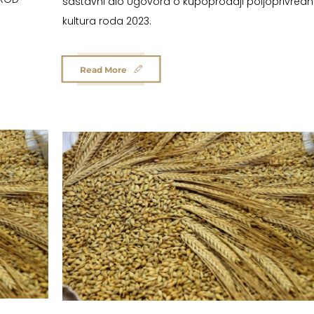
sastavni dio Ugovora o kupoprodaji poljoprivredn
kultura roda 2023.
Read More