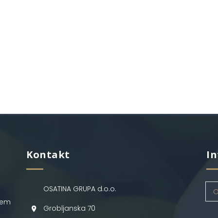
Kontakt
In
OSATINA GRUPA d.o.o.
O
jem
Grobljanska 70