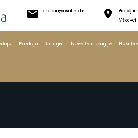
osatina@osatina.hr
Grobljan
Viškovci,
odnja
Prodaja
Usluge
Nove tehnologije
Naši br