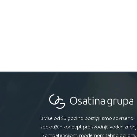
U više od 25 godina postigli smo savršeno
zaokružen koncept proizvodnje vođen znan
i kompetencijom, modernom tehnologijom,