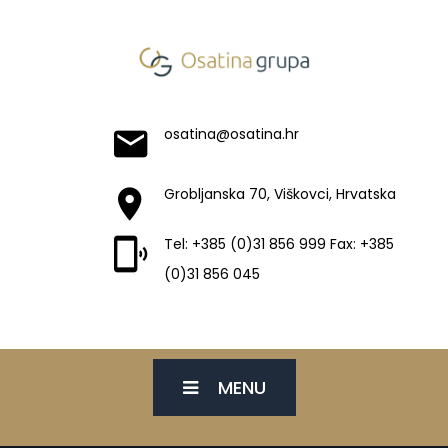
osatina@osatina.hr
Grobljanska 70, Viškovci, Hrvatska
Tel: +385 (0)31 856 999 Fax: +385
(0)31 856 045
MENU