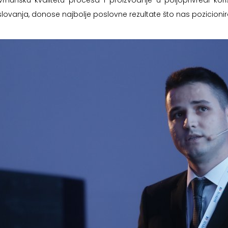
rhunsku kvalitetu procesa i proizvodnje u poljoprivredi kor
slovanja, donose najbolje poslovne rezultate što nas pozicionira