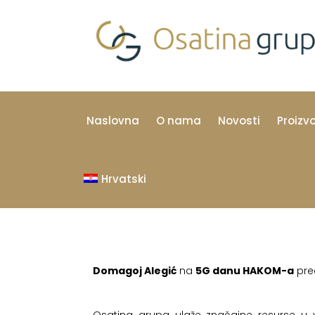
Naslovna
O nama
Novosti
Proizv
Hrvatski
Domagoj Alegić
na
5G danu HAKOM-a
pred