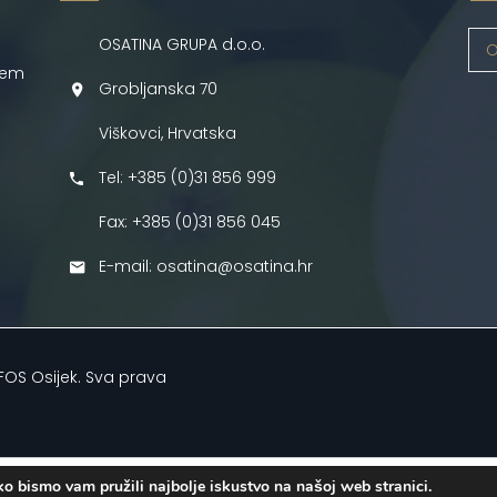
OSATINA GRUPA d.o.o.
O
jem
Grobljanska 70
Viškovci, Hrvatska
Tel: +385 (0)31 856 999
Fax: +385 (0)31 856 045
E-mail: osatina@osatina.hr
FOS Osijek
. Sva prava
Hrvatski
o bismo vam pružili najbolje iskustvo na našoj web stranici.