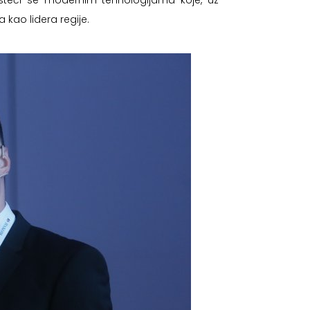
isteći se modernim tehnologijama koje, uz
 kao lidera regije.