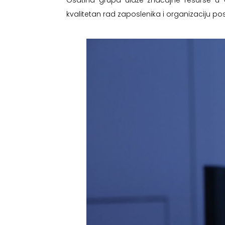
Osatina grupa ulaže značajne resurse u v
kvalitetan rad zaposlenika i organizaciju po