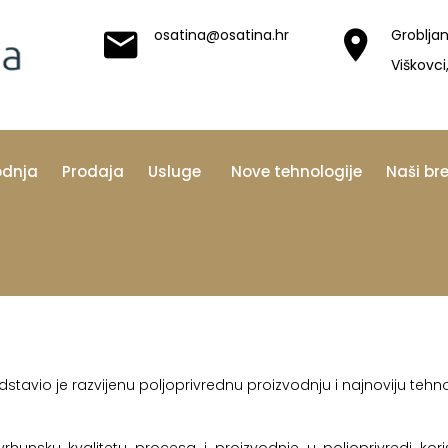
osatina@osatina.hr
Grobljan
Viškovci
odnja
Prodaja
Usluge
Nove tehnologije
Naši br
stavio je razvijenu poljoprivrednu proizvodnju i najnoviju tehn