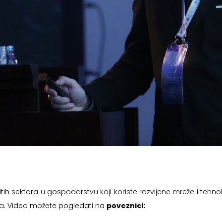
h sektora u gospodarstvu koji koriste razvijene mreže i tehnolog
cima. Video možete pogledati na
poveznici: