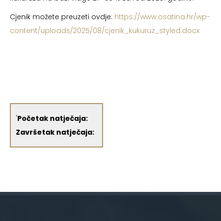
Cjenik možete preuzeti ovdje:
https://www.osatina.hr/wp-
content/uploads/2025/08/cjenik_kukuruz_styled.docx
'
Početak natječaja:
Završetak natječaja: