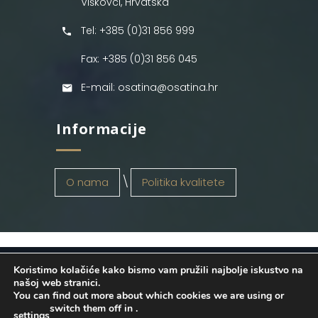
Viškovci, Hrvatska
Tel: +385 (0)31 856 999
Fax: +385 (0)31 856 045
E-mail: osatina@osatina.hr
Informacije
O nama
Politika kvalitete
Koristimo kolačiće kako bismo vam pružili najbolje iskustvo na
OSATINA GRUPA d.o.o.
2026
. Configured
našoj web stranici.
You can find out more about which cookies we are using or
by
INFOS Osijek
. Sva prava pridržana.
switch them off in
.
settings