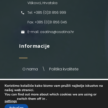
Viškovci, Hrvatska
Tel: +385 (0)31 856 999
Fax: +385 (0)31 856 045
E-mail: osatina@osatina.hr
Informacije
O nama
Politika kvalitete
Koristimo kolačiće kako bismo vam pružili najbolje iskustvo na
OSATINA GRUPA d.o.o.
2026
. Configured
našoj web stranici.
by
INFOS Osijek
. Sva prava pridržana.
You can find out more about which cookies we are using or
switch them off in
.
settings
Prihvaćam