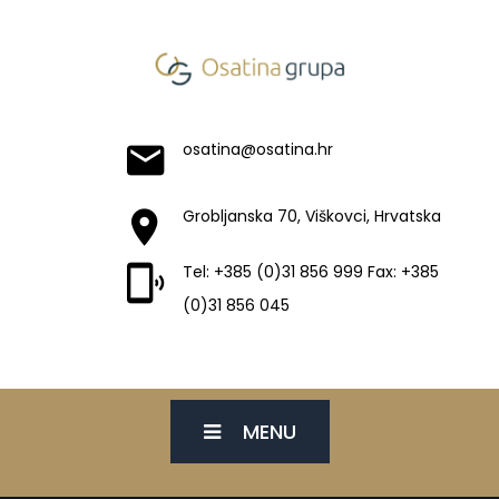
osatina@osatina.hr
Grobljanska 70, Viškovci, Hrvatska
Tel: +385 (0)31 856 999 Fax: +385
(0)31 856 045
MENU