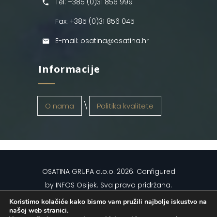
Tel: +385 (0)31 856 999
Fax: +385 (0)31 856 045
E-mail: osatina@osatina.hr
Informacije
O nama
Politika kvalitete
OSATINA GRUPA d.o.o.
2026
. Configured
by
INFOS Osijek
. Sva prava pridržana.
Koristimo kolačiće kako bismo vam pružili najbolje iskustvo na
našoj web stranici.