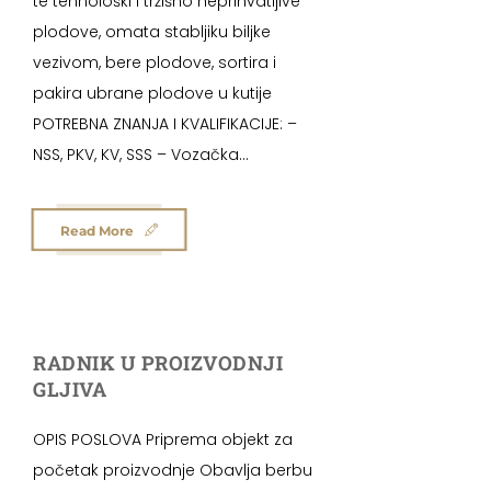
te tehnološki i tržišno neprihvatljive
plodove, omata stabljiku biljke
vezivom, bere plodove, sortira i
pakira ubrane plodove u kutije
POTREBNA ZNANJA I KVALIFIKACIJE: –
NSS, PKV, KV, SSS – Vozačka...
Read More
RADNIK U PROIZVODNJI
GLJIVA
OPIS POSLOVA Priprema objekt za
početak proizvodnje Obavlja berbu