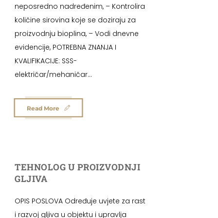
neposredno nadređenim, – Kontrolira
količine sirovina koje se doziraju za
proizvodnju bioplina, – Vodi dnevne
evidencije, POTREBNA ZNANJA I
KVALIFIKACIJE: SSS-
električar/mehaničar...
Read More
TEHNOLOG U PROIZVODNJI
GLJIVA
OPIS POSLOVA Određuje uvjete za rast
i razvoj gljiva u objektu i upravlja