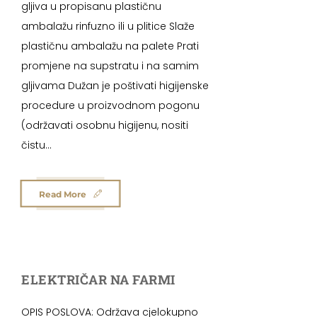
gljiva u propisanu plastičnu
ambalažu rinfuzno ili u plitice Slaže
plastičnu ambalažu na palete Prati
promjene na supstratu i na samim
gljivama Dužan je poštivati higijenske
procedure u proizvodnom pogonu
(održavati osobnu higijenu, nositi
čistu...
Read More
ELEKTRIČAR NA FARMI
OPIS POSLOVA: Održava cjelokupno