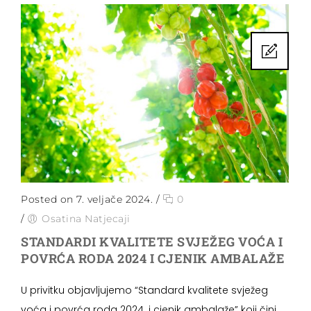
Posted on 7. veljače 2024.
/
0
/
Osatina Natjecaji
STANDARDI KVALITETE SVJEŽEG VOĆA I
POVRĆA RODA 2024 I CJENIK AMBALAŽE
U privitku objavljujemo “Standard kvalitete svježeg
voća i povrća roda 2024. i cjenik ambalaže” koji čini